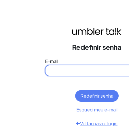
Redefinir senha
E-mail
Esqueci meu e-mail
Voltar para o login