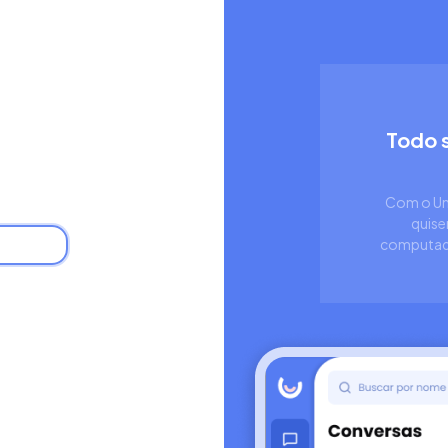
Todo 
Com o Um
quise
computad