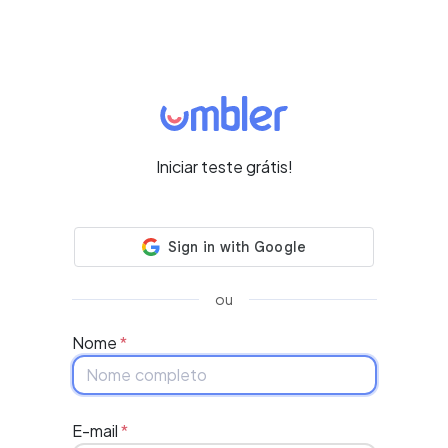
Iniciar teste grátis!
ou
Nome
*
E-mail
*