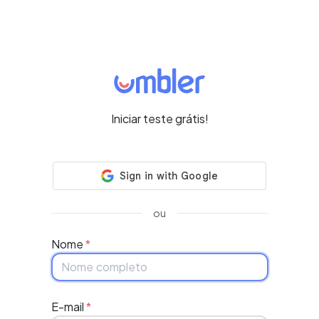
Iniciar teste grátis!
ou
Nome
*
E-mail
*